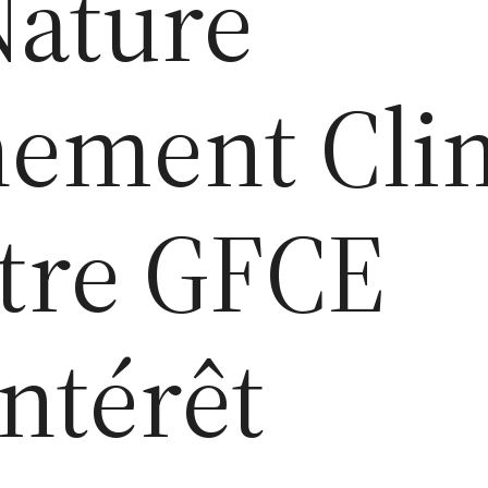
Nature
nement Cli
otre GFCE
intérêt