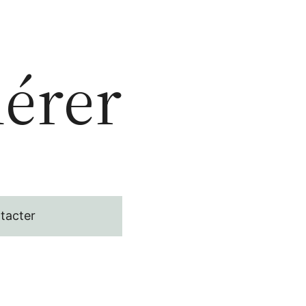
érer
tacter